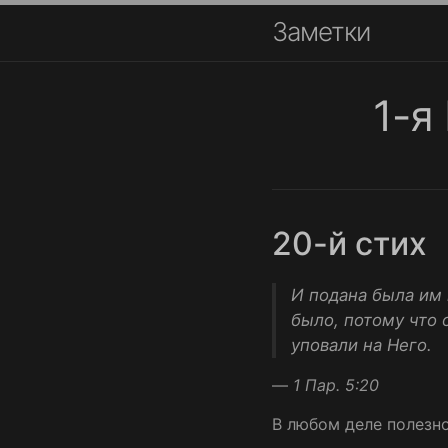
Заметки
1-я
20-й стих
И подана была им 
было, потому что о
уповали на Него.
—
1 Пар. 5:20
В любом деле полезно