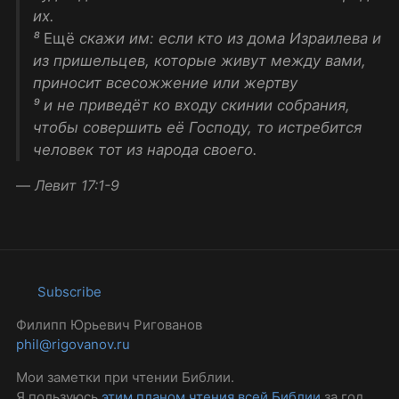
их.
⁸
Ещё
скажи им: если кто из дома Израилева и
из пришельцев, которые живут между вами,
приносит всесожжение или жертву
⁹ и не приведёт ко входу скинии собрания,
чтобы совершить её Господу, то истребится
человек тот из народа своего.
—
Левит 17:1-9
Subscribe
Филипп Юрьевич Ригованов
phil@rigovanov.ru
Мои заметки при чтении Библии.
Я пользуюсь
этим планом чтения всей Библии
за год.