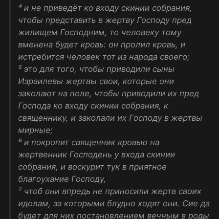
⁴ и не приведёт ко входу скинии собрания,
чтобы представить в жертву Господу пред
жилищем Господним, то человеку тому
вменена будет кровь: он пролил кровь, и
истребится человек тот из народа своего;
⁵
это
для того, чтобы приводили сыны
Израилевы жертвы свои, которые они
заколают на поле, чтобы приводили их пред
Господа ко входу скинии собрания, к
священнику, и заколали их Господу в жертвы
мирные;
⁶ и покропит священник кровью на
жертвенник Господень у входа скинии
собрания, и воскурит тук в приятное
благоухание Господу,
⁷ чтоб они впредь не приносили жертв своих
идолам, за которыми блудно ходят они. Сие да
будет для них постановлением вечным в роды