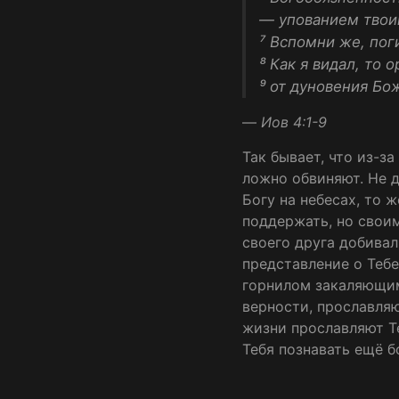
— упованием тво
⁷ Вспомни же, пог
⁸ Как я видал, то
⁹ от дуновения Бо
—
Иов 4:1-9
Так бывает, что из-з
ложно обвиняют. Не д
Богу на небесах, то 
поддержать, но свои
своего друга добивал
представление о Тебе
горнилом закаляющим
верности, прославля
жизни прославляют Те
Тебя познавать ещё б