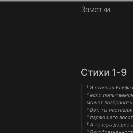
Заметки
Стихи 1-9
¹ И отвечал Елифа
² если попытаемся
может возбранить 
³ Вот, ты наставл
⁴ падающего восст
⁵ А теперь дошло д
⁶ Богобоязненност