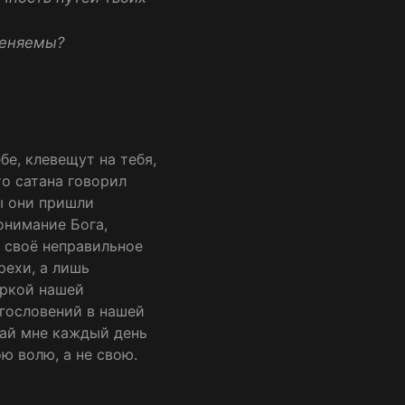
реняемы?
бе, клевещут на тебя,
то сатана говорил
бы они пришли
онимание Бога,
м своё неправильное
рехи, а лишь
еркой нашей
гословений в нашей
дай мне каждый день
ю волю, а не свою.