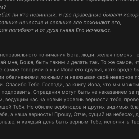
им?
ибал ли кто невинный, и где праведные бывали иско
 оравшие нечестие и сеявшие зло пожинают его;
жия погибают и от духа гнева Его исчезают.
а неправильного понимания Бога, люди, желая помочь те
ай мне, Боже, быть таким и делать так. То же самое, ч
же самое говорили в уши Иова его друзья, хотя вроде 
ми обвинениями ложными и навязывая своё неверное п
и. Спасибо Тебе, Господи, за книгу Иова, что мы може
 подправить. Страдания могут быть не наказанием за г
, ведущим нас на новый уровень верности тебе, пров
ющей Тебя. Не обилие верблюдов и других видимых бла
бя, а наша верность! Прошу, Отче, сущий на небесах, 
ольше, и каждый день быть верным Тебе, исполнять Тво