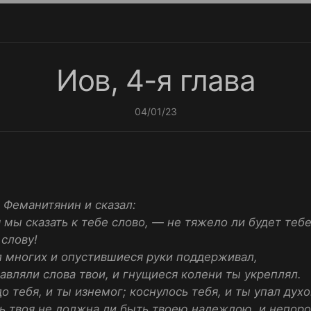
Иов, 4-я глава
04/01/23
з Феманитянин и сказал:
 мы сказать к тебе слово, — не тяжело ли будет теб
слову!
ял многих и опустившиеся руки поддерживал,
авляли слова твои, и гнущиеся колени ты укреплял.
о тебя, и ты изнемог; коснулось тебя, и ты упал духо
ь твоя не должна ли быть твоею надеждою, и непоро