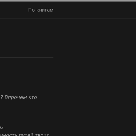
По книгам
е? Впрочем кто
м.
чность путей твоих