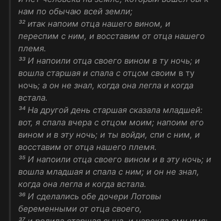
нам по обычаю всей земли;
³² итак напоим отца нашего вином, и
переспим с ним, и восставим от отца нашего
племя.
³³ И напоили отца своего вином в ту ночь; и
вошла старшая и спала с отцом своим
в ту
ночь
; а он не знал, когда она легла и когда
встала.
³⁴ На другой день старшая сказала младшей:
вот, я спала вчера с отцом моим; напоим его
вином и в эту ночь; и ты войди, спи с ним, и
восставим от отца нашего племя.
³⁵ И напоили отца своего вином и в эту ночь; и
вошла младшая и спала с ним; и он не знал,
когда она легла и когда встала.
³⁶ И сделались обе дочери Лотовы
беременными от отца своего,
³⁷ и родила старшая сына, и нарекла ему имя: